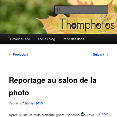
Aller
Blog de Thomphotos
au
Rech
contenu
principal
Blog de Thomphotos
Menu
Retour au site
Accueil blog
Page des dons
principal
Navigation
←
Précédent
Suivant
→
des
articles
Reportage au salon de la
photo
Publié le
7 février 2013
Share
Après plusieurs mois d’attente (merci Nanasse
) voici