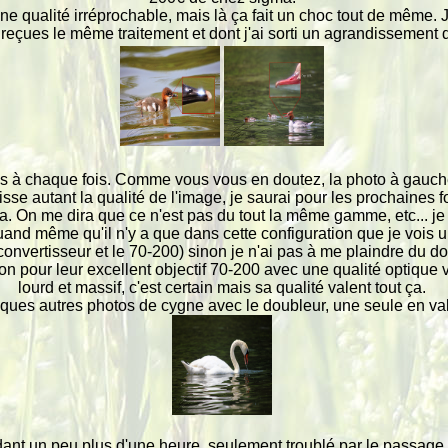
une qualité irréprochable, mais là ça fait un choc tout de même.
 reçues le même traitement et dont j'ai sorti un agrandissement 
s à chaque fois. Comme vous vous en doutez, la photo à gauche 
se autant la qualité de l'image, je saurai pour les prochaines 
. On me dira que ce n'est pas du tout la même gamme, etc... j
uand même qu'il n'y a que dans cette configuration que je vois u
éconvertisseur et le 70-200) sinon je n'ai pas à me plaindre du d
on pour leur excellent objectif 70-200 avec une qualité optique v
lourd et massif, c'est certain mais sa qualité valent tout ça.
elques autres photos de cygne avec le doubleur, une seule en val
dant un peu plus d'une heure, seulement troublé par le passage