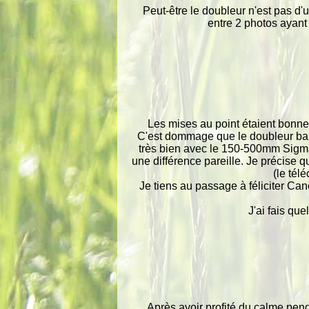
Peut-être le doubleur n'est pas d'
entre 2 photos ayant
Les mises au point étaient bonne
C'est dommage que le doubleur bais
très bien avec le 150-500mm Sigma
une différence pareille. Je précise q
(le tél
Je tiens au passage à féliciter Can
J'ai fais qu
Après avoir profité du calme pen