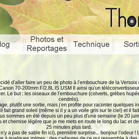
écidé d'aller faire un peu de photo à l'embouchure de la Versoix d
anon 70-200mm F/2.8L IS USM II ainsi qu'un téléconvertisseu
alier. Le but : les oiseaux de l'embouchure (colverts, grèbes hup
cendrés).
ge, plutôt une sortie, mais j'en profite pour raconter quelques 
il fait grand soleil (même si il y a un voile gris sur le ciel) et il 
s sommes en été depuis un peu plus d'une semaine (le 20 juin)
s et chemise légère que je me mets en route le long du lac et d
25 minutes plus tard.
l n'y a pas de sable fin ici), première surprise... bonjour l'odeur 
ve à quelques mètres : des cadavres de ce qui ressemble à des 