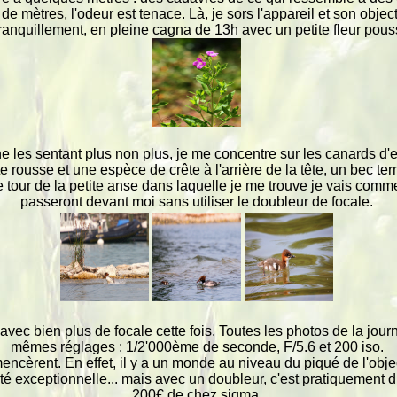
 mètres, l'odeur est tenace. Là, je sors l'appareil et son objecti
anquillement, en pleine cagna de 13h avec un petite fleur pouss
 les sentant plus non plus, je me concentre sur les canards d'en
rousse et une espèce de crête à l'arrière de la tête, un bec ter
 le tour de la petite anse dans laquelle je me trouve je vais comm
passeront devant moi sans utiliser le doubleur de focale.
i, avec bien plus de focale cette fois. Toutes les photos de la jo
mêmes réglages : 1/2'000ème de seconde, F/5.6 et 200 iso.
ncèrent. En effet, il y a un monde au niveau du piqué de l'objec
ité exceptionnelle... mais avec un doubleur, c'est pratiquemen
200€ de chez sigma.