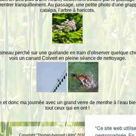
entrer tranquillement. Au passage, une petite photo d'une grap
catalpa, l'arbre à haricots.
oineau perché sur une guirlande en train d'observer quelque cho
vois un canard Colvert en pleine séance de nettoyage.
ge et donc ma journée avec un grand verre de menthe à l'eau bi
tout ceux qui en ont !
"Ce site web utilis
personnalisée. En a
Copyright ''Thomas Avenard Uldry'' 2010-2026, tous droits