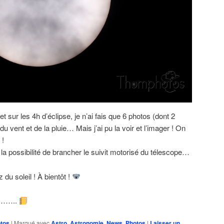
et sur les 4h d’éclipse, je n’ai fais que 6 photos (dont 2
 vent et de la pluie… Mais j’ai pu la voir et l’imager ! On
 !
la possibilité de brancher le suivit motorisé du télescope…
 du soleil ! À bientôt !
………..
tos
|
Marqué avec
Astro
,
Astronomie
,
News
,
Photos
|
Laisser un