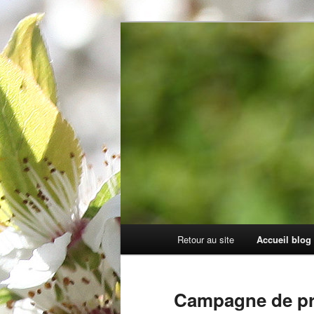
Aller
Aller
Blog de Thomphotos
au
au
contenu
contenu
Blog de Thom
principal
secondaire
Menu
Retour au site
Accueil blog
principal
Campagne de p