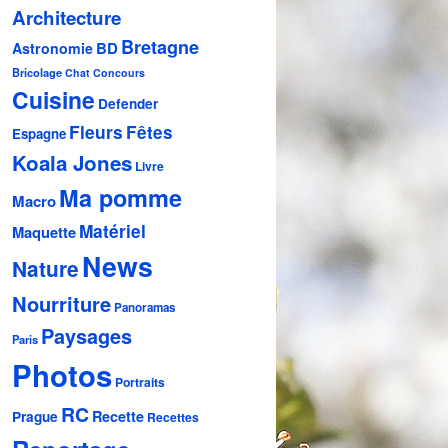
Architecture
Bretagne
BD
Astronomie
Bricolage
Chat
Concours
Cuisine
Defender
Fleurs
Fêtes
Espagne
Koala Jones
Livre
Ma pomme
Macro
Matériel
Maquette
News
Nature
Nourriture
Panoramas
Paysages
Paris
Photos
Portraits
RC
Recette
Prague
Recettes