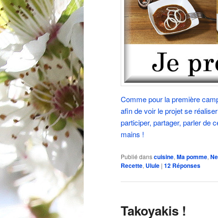
Comme pour la première campa
afin de voir le projet se réalis
participer, partager, parler de
mains !
Publié dans
cuisine
,
Ma pomme
,
Ne
Recette
,
Ulule
|
12
Réponses
Takoyakis !