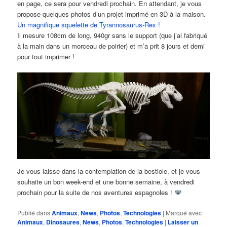
en page, ce sera pour vendredi prochain. En attendant, je vous
propose quelques photos d’un projet imprimé en 3D à la maison.
Un magnifique squelette de Tyrannosaurus-Rex !
Il mesure 108cm de long, 940gr sans le support (que j’ai fabriqué
à la main dans un morceau de poirier) et m’a prit 8 jours et demi
pour tout imprimer !
Je vous laisse dans la contemplation de la bestiole, et je vous
souhaite un bon week-end et une bonne semaine, à vendredi
prochain pour la suite de nos aventures espagnoles !
Publié dans
Animaux
,
News
,
Photos
,
Technologies
|
Marqué avec
Animaux
,
Dinosaures
,
News
,
Photos
,
Technologies
|
Laisser un