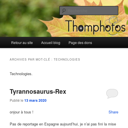
Aller
Aller
Blog de Thomphotos
au
au
Rech
contenu
contenu
principal
secondaire
Blog de Thomphotos
Menu
Retour au site
Accueil blog
Page des dons
principal
ARCHIVES PAR MOT-CLÉ :
TECHNOLOGIES
Technologies.
Tyrannosaurus-Rex
Publié le
13 mars 2020
onjour à tous !
Share
Pas de reportage en Espagne aujourd’hui, je n’ai pas fini la mise