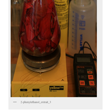
2-phenylethanol_extrait_3