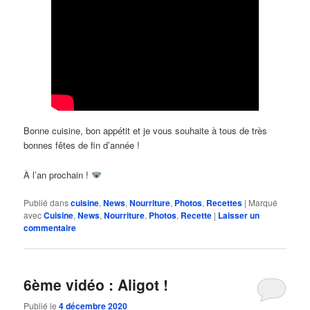
Bonne cuisine, bon appétit et je vous souhaite à tous de très
bonnes fêtes de fin d’année !
À l’an prochain !
Publié dans
cuisine
,
News
,
Nourriture
,
Photos
,
Recettes
|
Marqué
avec
Cuisine
,
News
,
Nourriture
,
Photos
,
Recette
|
Laisser un
commentaire
6ème vidéo : Aligot !
Publié le
4 décembre 2020