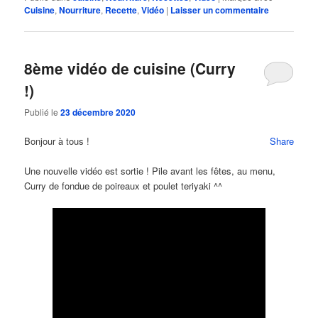
Cuisine
,
Nourriture
,
Recette
,
Vidéo
|
Laisser un commentaire
8ème vidéo de cuisine (Curry
!)
Publié le
23 décembre 2020
Bonjour à tous !
Share
Une nouvelle vidéo est sortie ! Pile avant les fêtes, au menu,
Curry de fondue de poireaux et poulet teriyaki ^^