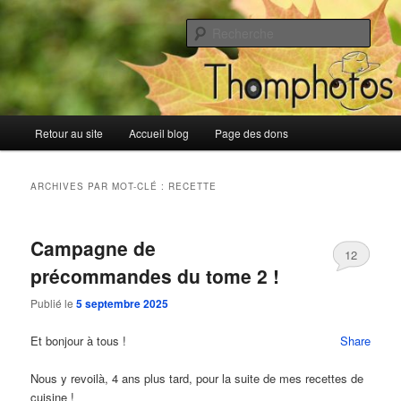
Aller
Aller
Blog de Thomphotos
au
au
Rech
contenu
contenu
principal
secondaire
Blog de Thomphotos
Menu
Retour au site
Accueil blog
Page des dons
principal
ARCHIVES PAR MOT-CLÉ :
RECETTE
Campagne de
12
précommandes du tome 2 !
Publié le
5 septembre 2025
Et bonjour à tous !
Share
Nous y revoilà, 4 ans plus tard, pour la suite de mes recettes de
cuisine !