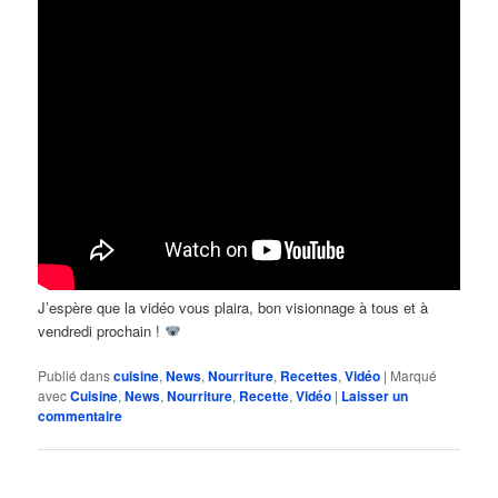
J’espère que la vidéo vous plaira, bon visionnage à tous et à
vendredi prochain !
Publié dans
cuisine
,
News
,
Nourriture
,
Recettes
,
Vidéo
|
Marqué
avec
Cuisine
,
News
,
Nourriture
,
Recette
,
Vidéo
|
Laisser un
commentaire