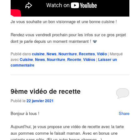
Je vous souhaite un bon visionnage et une bonne cuisine !
Rendez-vous vendredi prochain pour les infos sur ce gros projet
dont je parle depuis un moment maintenant !
Publié dans
cuisine
,
News
,
Nourriture
,
Recettes
,
Vidéo
|
Marqué
avec
Cuisine
,
News
,
Nourriture
,
Recette
,
Vidéos
|
Laisser un
commentaire
9ème vidéo de recette
Publié le
22 janvier 2021
Bonjour à tous !
Share
Aujourd’hui, je vous propose une vidéo de recette avec la tarte
aux pommes comme le faisait maman. Avec en bonus une
variante sans pâte. (Et un autre bonus chanson…)