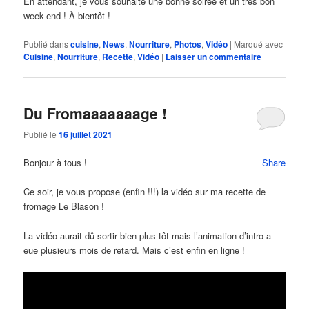
En attendant, je vous souhaite une bonne soirée et un très bon
week-end ! À bientôt !
Publié dans
cuisine
,
News
,
Nourriture
,
Photos
,
Vidéo
|
Marqué avec
Cuisine
,
Nourriture
,
Recette
,
Vidéo
|
Laisser un commentaire
Du Fromaaaaaaage !
Publié le
16 juillet 2021
Bonjour à tous !
Share
Ce soir, je vous propose (enfin !!!) la vidéo sur ma recette de
fromage Le Blason !
La vidéo aurait dû sortir bien plus tôt mais l’animation d’intro a
eue plusieurs mois de retard. Mais c’est enfin en ligne !