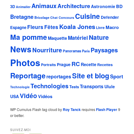
Animaux
Architecture
BD
Astronomie
3D
Animalier
Cuisine
Bretagne
Defender
Bricolage
Chat
Concours
Koala Jones
Fleurs
Fêtes
Macro
Espagne
Livre
Ma pomme
Nature
Matériel
Maquette
News
Nourriture
Paysages
Panoramas
Paris
Photos
RC
Recette
Prague
Portraits
Recettes
Reportage
Site et blog
Sport
reportages
Technologies
Transports
Ulule
Tests
Technologie
Vidéo
Vidéos
USA
WP Cumulus Flash tag cloud by
Roy Tanck
requires
Flash Player
9
or better.
SUIVEZ-MOI