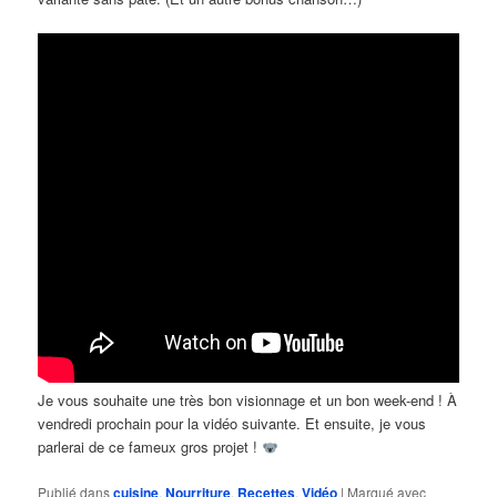
Je vous souhaite une très bon visionnage et un bon week-end ! À
vendredi prochain pour la vidéo suivante. Et ensuite, je vous
parlerai de ce fameux gros projet !
Publié dans
cuisine
,
Nourriture
,
Recettes
,
Vidéo
|
Marqué avec