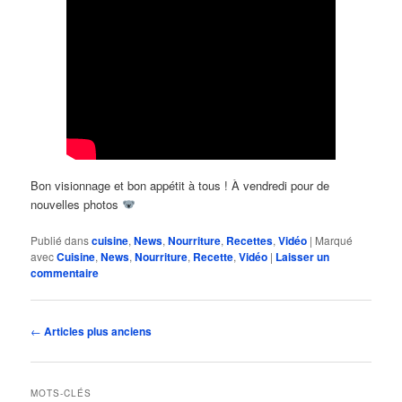
Bon visionnage et bon appétit à tous ! À vendredi pour de
nouvelles photos
Publié dans
cuisine
,
News
,
Nourriture
,
Recettes
,
Vidéo
|
Marqué
avec
Cuisine
,
News
,
Nourriture
,
Recette
,
Vidéo
|
Laisser un
commentaire
Navigation
←
Articles plus anciens
des
articles
MOTS-CLÉS