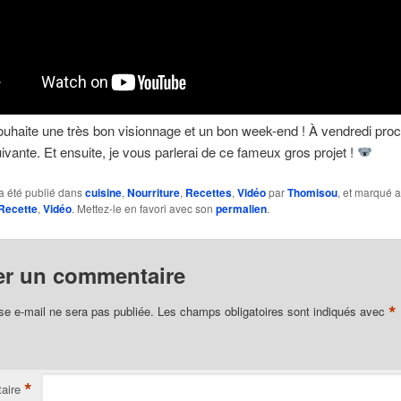
uhaite une très bon visionnage et un bon week-end ! À vendredi proc
uivante. Et ensuite, je vous parlerai de ce fameux gros projet !
a été publié dans
cuisine
,
Nourriture
,
Recettes
,
Vidéo
par
Thomisou
, et marqué 
Recette
,
Vidéo
. Mettez-le en favori avec son
permalien
.
er un commentaire
*
se e-mail ne sera pas publiée.
Les champs obligatoires sont indiqués avec
*
aire