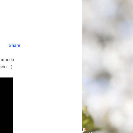
Share
omme le
anson…)