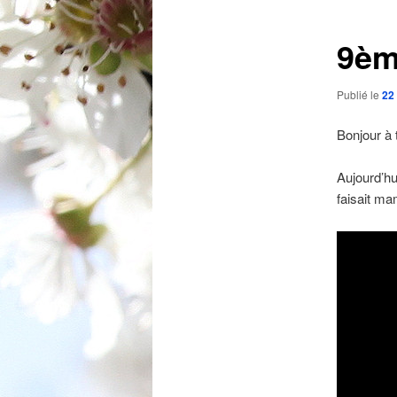
articles
9èm
Publié le
22
Bonjour à 
Aujourd’hu
faisait m