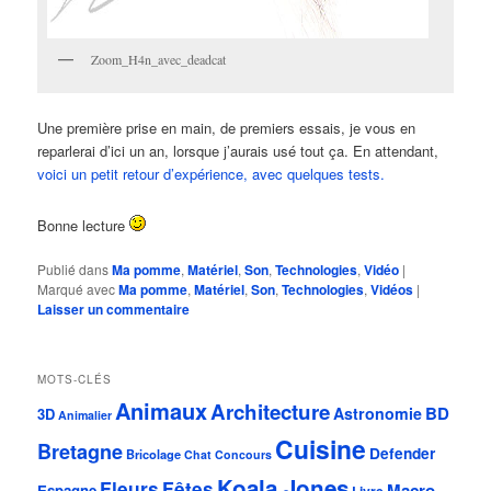
Zoom_H4n_avec_deadcat
Une première prise en main, de premiers essais, je vous en
reparlerai d’ici un an, lorsque j’aurais usé tout ça. En attendant,
voici un petit retour d’expérience, avec quelques tests.
Bonne lecture
Publié dans
Ma pomme
,
Matériel
,
Son
,
Technologies
,
Vidéo
|
Marqué avec
Ma pomme
,
Matériel
,
Son
,
Technologies
,
Vidéos
|
Laisser un commentaire
MOTS-CLÉS
Animaux
Architecture
BD
Astronomie
3D
Animalier
Cuisine
Bretagne
Defender
Bricolage
Chat
Concours
Koala Jones
Fleurs
Fêtes
Macro
Espagne