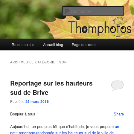
Aller
Aller
Blog de Thomphotos
au
au
Rech
contenu
contenu
principal
secondaire
Blog de Thomphotos
Menu
Retour au site
Accueil blog
Page des dons
principal
ARCHIVES DE CATÉGORIE :
SON
Reportage sur les hauteurs
sud de Brive
Publié le
25 mars 2016
Bonjour à tous !
Share
Aujourd’hui, un peu plus tôt que d’habitude, je vous propose
un
petit reportage-randonnée sur les hauteurs sud de la ville de