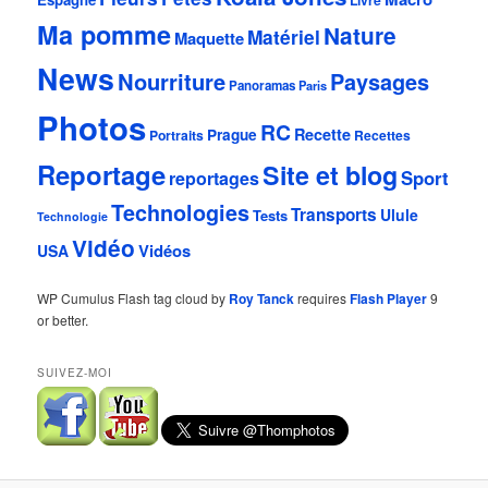
Livre
Ma pomme
Nature
Matériel
Maquette
News
Nourriture
Paysages
Panoramas
Paris
Photos
RC
Recette
Prague
Portraits
Recettes
Reportage
Site et blog
Sport
reportages
Technologies
Transports
Ulule
Tests
Technologie
Vidéo
Vidéos
USA
WP Cumulus Flash tag cloud by
Roy Tanck
requires
Flash Player
9
or better.
SUIVEZ-MOI