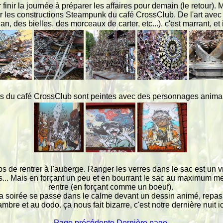
 finir la journée à préparer les affaires pour demain (le retour).
ir les constructions Steampunk du café CrossClub. De l'art av
, des bielles, des morceaux de carter, etc...), c'est marrant, et ici
urs du café CrossClub sont peintes avec des personnages anima
s de rentrer à l'auberge. Ranger les verres dans le sac est un vr
s... Mais en forçant un peu et en bourrant le sac au maximum me
rentre (en forçant comme un boeuf).
la soirée se passe dans le calme devant un dessin animé, repas l
mbre et au dodo. ça nous fait bizarre, c'est notre dernière nuit ici
Page précédente
Dernière page