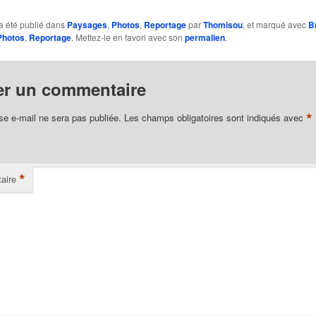
a été publié dans
Paysages
,
Photos
,
Reportage
par
Thomisou
, et marqué avec
B
Photos
,
Reportage
. Mettez-le en favori avec son
permalien
.
er un commentaire
*
se e-mail ne sera pas publiée.
Les champs obligatoires sont indiqués avec
*
aire