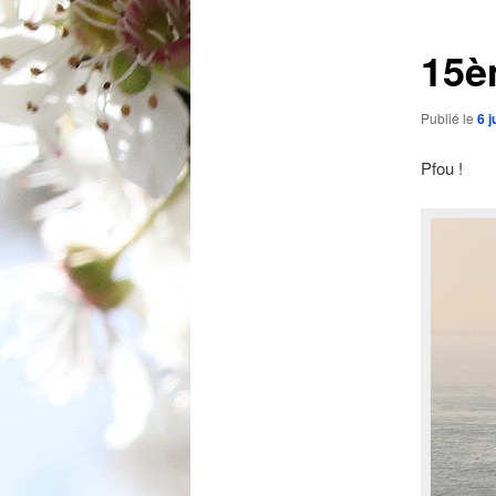
articles
15è
Publié le
6 j
Pfou !