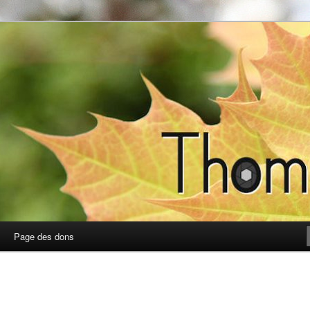
photos
Page des dons