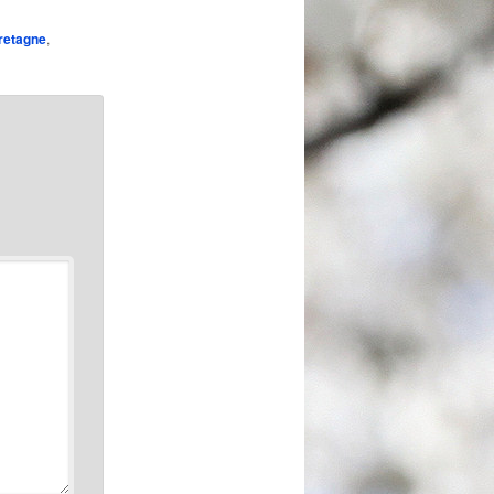
retagne
,