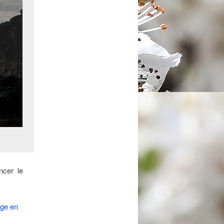
ncer le
age en