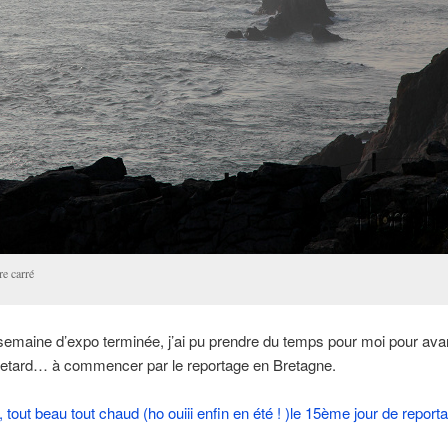
re carré
emaine d’expo terminée, j’ai pu prendre du temps pour moi pour ava
 retard… à commencer par le reportage en Bretagne.
, tout beau tout chaud (ho ouiii enfin en été ! )le 15ème jour de report