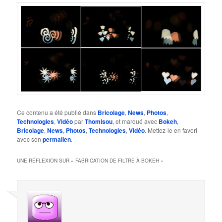
Ce contenu a été publié dans
Bricolage
,
News
,
Photos
,
Technologies
,
Vidéo
par
Thomisou
, et marqué avec
Bokeh
,
Bricolage
,
News
,
Photos
,
Technologies
,
Vidéo
. Mettez-le en favori
avec son
permalien
.
UNE RÉFLEXION SUR «
FABRICATION DE FILTRE À BOKEH
»