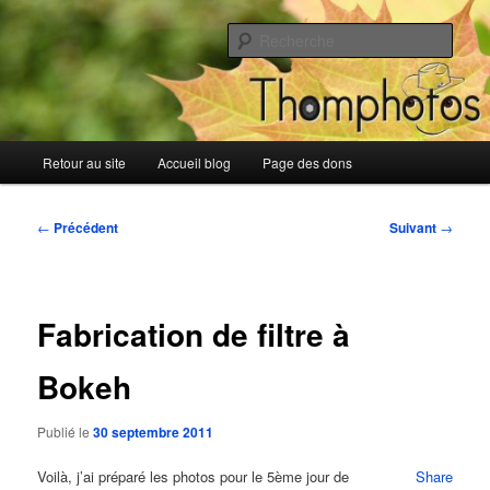
Aller
Blog de Thomphotos
au
Rech
contenu
principal
Blog de Thomphotos
Menu
Retour au site
Accueil blog
Page des dons
principal
Navigation
←
Précédent
Suivant
→
des
articles
Fabrication de filtre à
Bokeh
Publié le
30 septembre 2011
Voilà, j’ai préparé les photos pour le 5ème jour de
Share