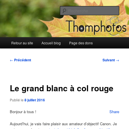
Aller
Blog de Thomphotos
au
Rech
contenu
principal
Blog de Thomphotos
Menu
Retour au site
Accueil blog
Page des dons
principal
Navigation
←
Précédent
Suivant
→
des
articles
Le grand blanc à col rouge
Publié le
8 juillet 2016
Bonjour à tous !
Share
Aujourd’hui, je vais faire plaisir aux amateur d’objectif Canon. Je