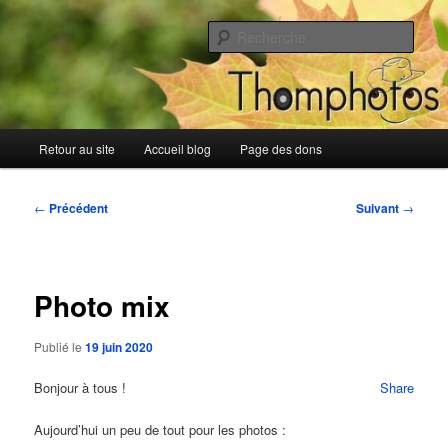
Aller
Blog de Thomphotos
au
Rech
contenu
principal
Blog de Thomphotos
Menu
Retour au site
Accueil blog
Page des dons
principal
Navigation
←
Précédent
Suivant
→
des
articles
Photo mix
Publié le
19 juin 2020
Bonjour à tous !
Share
Aujourd’hui un peu de tout pour les photos :