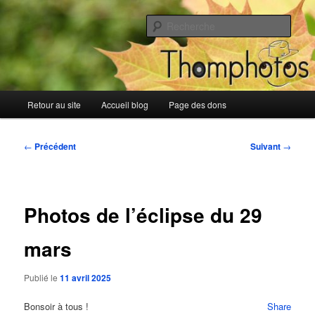
Aller
Blog de Thomphotos
au
Rech
contenu
principal
Blog de Thomphotos
Menu
Retour au site
Accueil blog
Page des dons
principal
Navigation
←
Précédent
Suivant
→
des
articles
Photos de l’éclipse du 29
mars
Publié le
11 avril 2025
Bonsoir à tous !
Share