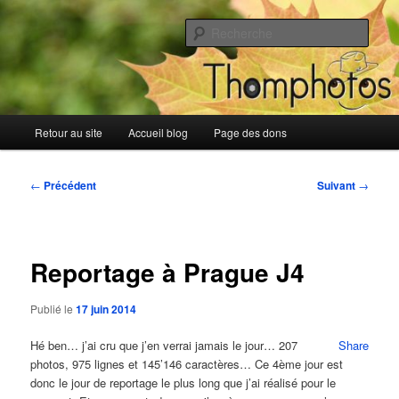
Aller
Blog de Thomphotos
au
Rech
contenu
principal
Blog de Thomphotos
Menu
Retour au site
Accueil blog
Page des dons
principal
Navigation
←
Précédent
Suivant
→
des
articles
Reportage à Prague J4
Publié le
17 juin 2014
Hé ben… j’ai cru que j’en verrai jamais le jour… 207
Share
photos, 975 lignes et 145’146 caractères… Ce 4ème jour est
donc le jour de reportage le plus long que j’ai réalisé pour le