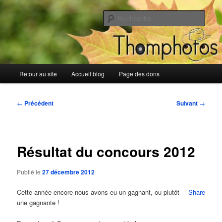
Aller
Blog de Thomphotos
au
Rech
contenu
principal
Blog de Thomphotos
Menu
Retour au site
Accueil blog
Page des dons
principal
Navigation
←
Précédent
Suivant
→
des
articles
Résultat du concours 2012
Publié le
27 décembre 2012
Cette année encore nous avons eu un gagnant, ou plutôt
Share
une gagnante !