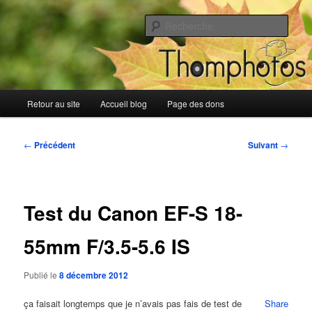
Aller
Blog de Thomphotos
au
Rech
contenu
principal
Blog de Thomphotos
Menu
Retour au site
Accueil blog
Page des dons
principal
Navigation
←
Précédent
Suivant
→
des
articles
Test du Canon EF-S 18-
55mm F/3.5-5.6 IS
Publié le
8 décembre 2012
ça faisait longtemps que je n’avais pas fais de test de
Share