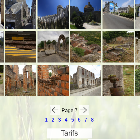
Page 7
1
2
3
4
5
6
7
8