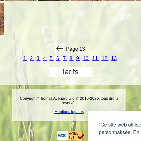
Page 13
1
2
3
4
5
6
7
8
9
10
11
12
13
Copyright ''Thomas Avenard Uldry'' 2010-2026, tous droits
réservés
Mentions légales
"Ce site web utilis
personnalisée. En a