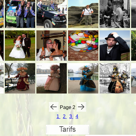
Page 2
1
2
3
4