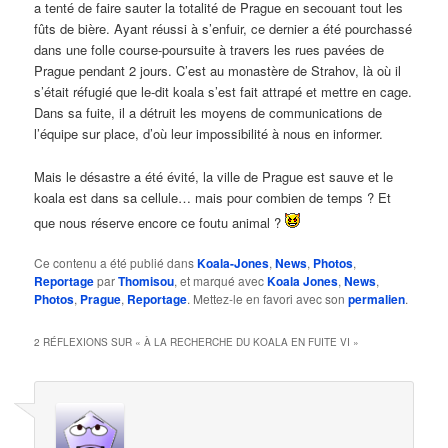
a tenté de faire sauter la totalité de Prague en secouant tout les
fûts de bière. Ayant réussi à s’enfuir, ce dernier a été pourchassé
dans une folle course-poursuite à travers les rues pavées de
Prague pendant 2 jours. C’est au monastère de Strahov, là où il
s’était réfugié que le-dit koala s’est fait attrapé et mettre en cage.
Dans sa fuite, il a détruit les moyens de communications de
l’équipe sur place, d’où leur impossibilité à nous en informer.
Mais le désastre a été évité, la ville de Prague est sauve et le
koala est dans sa cellule… mais pour combien de temps ? Et
que nous réserve encore ce foutu animal ?
Ce contenu a été publié dans
Koala-Jones
,
News
,
Photos
,
Reportage
par
Thomisou
, et marqué avec
Koala Jones
,
News
,
Photos
,
Prague
,
Reportage
. Mettez-le en favori avec son
permalien
.
2 RÉFLEXIONS SUR «
À LA RECHERCHE DU KOALA EN FUITE VI
»