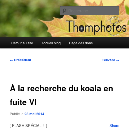
Aller
Blog de Thomphotos
au
Rech
contenu
principal
Blog de Thomphotos
Menu
Retour au site
Accueil blog
Page des dons
principal
Navigation
←
Précédent
Suivant
→
des
articles
À la recherche du koala en
fuite VI
Publié le
23 mai 2014
[ FLASH SPÉCIAL ! ]
Share