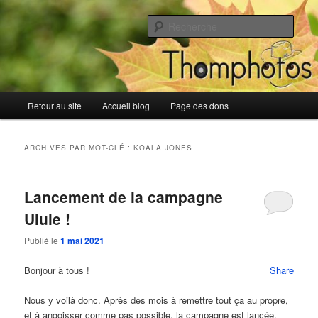
Aller
Aller
Blog de Thomphotos
au
au
Rech
contenu
contenu
principal
secondaire
Blog de Thomphotos
Menu
Retour au site
Accueil blog
Page des dons
principal
ARCHIVES PAR MOT-CLÉ :
KOALA JONES
Lancement de la campagne
Ulule !
Publié le
1 mai 2021
Bonjour à tous !
Share
Nous y voilà donc. Après des mois à remettre tout ça au propre,
et à angoisser comme pas possible, la campagne est lancée.