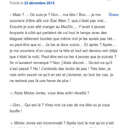
Publié le
22 décembre 2015
– Mais ? … Où suis-je ? Gnn… ma tête ! Bon…. je me
Share
souviens d’être allé voir Star Wars 7, que c’était pas mal…
Ensuite je suis allé manger au MacDo…. Y’avait 4 jeunes
bruyants à côté qui parlaient de cul tout le temps avec des
blagues tellement lourdes que même moi je les aurais pas fait…
ou peut-être que si… Je les ai donc suivis… Et après ? Après…
je me souviens d’un coup sur la tête et tout est devenu noir (déjà
que c’était la nuit). Peut-être est-ce les 4 jeunes que je suivais ?
Ils m’auraient remarqué ? Non, j’étais discret… Qu’est-ce qu’il
s’est passé ? Ha ! J’entends des bruits de pas ! Très bien, je
vais enfin savoir ce qu’il en est et j’aviserai, en tout les cas, je
ne resterai pas là une heure de plus !
-> Alors Mister Jones, vous êtes enfin réveillé ?
– Gnn… Qui est là ? Virez-moi ce sac de ma tête ou je vous
bouffe !
-> Mister Jones est incommodé ? Après tout le mal qu’on s’est