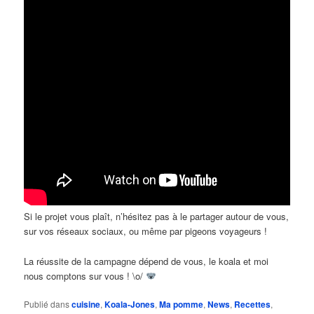
Si le projet vous plaît, n’hésitez pas à le partager autour de vous,
sur vos réseaux sociaux, ou même par pigeons voyageurs !
La réussite de la campagne dépend de vous, le koala et moi
nous comptons sur vous ! \o/
Publié dans
cuisine
,
Koala-Jones
,
Ma pomme
,
News
,
Recettes
,