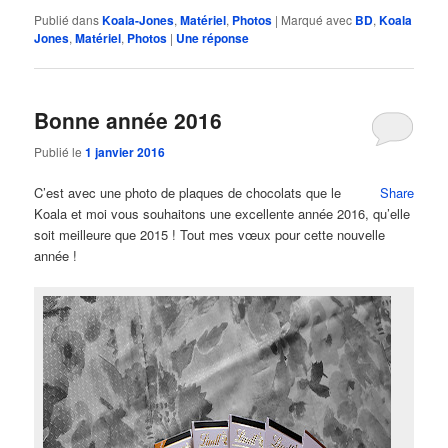
Publié dans
Koala-Jones
,
Matériel
,
Photos
|
Marqué avec
BD
,
Koala
Jones
,
Matériel
,
Photos
|
Une
réponse
Bonne année 2016
Publié le
1 janvier 2016
C’est avec une photo de plaques de chocolats que le
Share
Koala et moi vous souhaitons une excellente année 2016, qu’elle
soit meilleure que 2015 ! Tout mes vœux pour cette nouvelle
année !