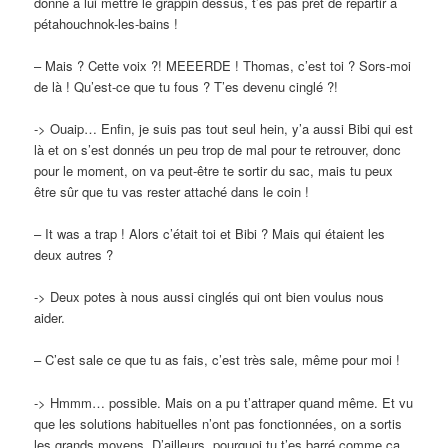
donné à lui mettre le grappin dessus, t’es pas prêt de repartir à
pétahouchnok-les-bains !
– Mais ? Cette voix ?! MEEERDE ! Thomas, c’est toi ? Sors-moi
de là ! Qu’est-ce que tu fous ? T’es devenu cinglé ?!
-> Ouaip… Enfin, je suis pas tout seul hein, y’a aussi Bibi qui est
là et on s’est donnés un peu trop de mal pour te retrouver, donc
pour le moment, on va peut-être te sortir du sac, mais tu peux
être sûr que tu vas rester attaché dans le coin !
– It was a trap ! Alors c’était toi et Bibi ? Mais qui étaient les
deux autres ?
-> Deux potes à nous aussi cinglés qui ont bien voulus nous
aider.
– C’est sale ce que tu as fais, c’est très sale, même pour moi !
-> Hmmm… possible. Mais on a pu t’attraper quand même. Et vu
que les solutions habituelles n’ont pas fonctionnées, on a sortis
les grands moyens. D’ailleurs, pourquoi tu t’es barré comme ça