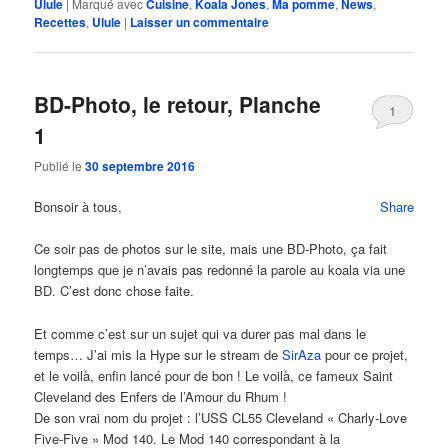
Ulule
|
Marqué avec
Cuisine
,
Koala Jones
,
Ma pomme
,
News
,
Recettes
,
Ulule
|
Laisser un commentaire
BD-Photo, le retour, Planche
1
1
Publié le
30 septembre 2016
Bonsoir à tous,
Share
Ce soir pas de photos sur le site, mais une BD-Photo, ça fait
longtemps que je n’avais pas redonné la parole au koala via une
BD. C’est donc chose faite.
Et comme c’est sur un sujet qui va durer pas mal dans le
temps… J’ai mis la Hype sur le stream de
SirAza
pour ce projet,
et le voilà, enfin lancé pour de bon ! Le voilà, ce fameux Saint
Cleveland des Enfers de l’Amour du Rhum !
De son vrai nom du projet : l’USS CL55 Cleveland « Charly-Love
Five-Five » Mod 140. Le Mod 140 correspondant à la