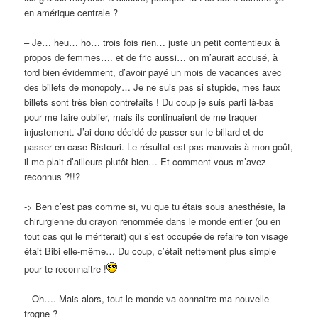
en amérique centrale ?
– Je… heu… ho… trois fois rien… juste un petit contentieux à
propos de femmes…. et de fric aussi… on m’aurait accusé, à
tord bien évidemment, d’avoir payé un mois de vacances avec
des billets de monopoly… Je ne suis pas si stupide, mes faux
billets sont très bien contrefaits ! Du coup je suis parti là-bas
pour me faire oublier, mais ils continuaient de me traquer
injustement. J’ai donc décidé de passer sur le billard et de
passer en case Bistouri. Le résultat est pas mauvais à mon goût,
il me plait d’ailleurs plutôt bien… Et comment vous m’avez
reconnus ?!!?
-> Ben c’est pas comme si, vu que tu étais sous anesthésie, la
chirurgienne du crayon renommée dans le monde entier (ou en
tout cas qui le mériterait) qui s’est occupée de refaire ton visage
était Bibi elle-même… Du coup, c’était nettement plus simple
pour te reconnaitre !
– Oh…. Mais alors, tout le monde va connaitre ma nouvelle
trogne ?