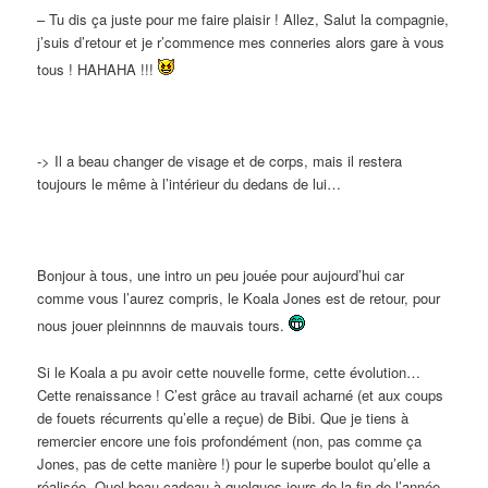
– Tu dis ça juste pour me faire plaisir ! Allez, Salut la compagnie,
j’suis d’retour et je r’commence mes conneries alors gare à vous
tous ! HAHAHA !!!
-> Il a beau changer de visage et de corps, mais il restera
toujours le même à l’intérieur du dedans de lui…
Bonjour à tous, une intro un peu jouée pour aujourd’hui car
comme vous l’aurez compris, le Koala Jones est de retour, pour
nous jouer pleinnnns de mauvais tours.
Si le Koala a pu avoir cette nouvelle forme, cette évolution…
Cette renaissance ! C’est grâce au travail acharné (et aux coups
de fouets récurrents qu’elle a reçue) de Bibi. Que je tiens à
remercier encore une fois profondément (non, pas comme ça
Jones, pas de cette manière !) pour le superbe boulot qu’elle a
réalisée. Quel beau cadeau à quelques jours de la fin de l’année