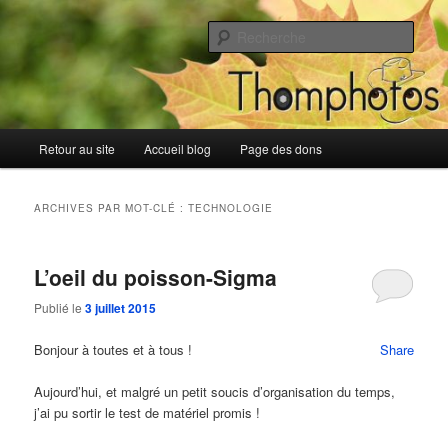
Aller
Aller
Blog de Thomphotos
au
au
Rech
contenu
contenu
principal
secondaire
Blog de Thomphotos
Menu
Retour au site
Accueil blog
Page des dons
principal
ARCHIVES PAR MOT-CLÉ :
TECHNOLOGIE
L’oeil du poisson-Sigma
Publié le
3 juillet 2015
Bonjour à toutes et à tous !
Share
Aujourd’hui, et malgré un petit soucis d’organisation du temps,
j’ai pu sortir le test de matériel promis !