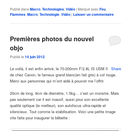
Publié dans
Macro
,
Technologies
,
Vidéo
|
Marqué avec
Feu
,
Flammes
,
Macro
,
Technologie
,
Vidéo
|
Laisser un commentaire
Premières photos du nouvel
objo
Publié le
14 juin 2012
Le voilà, il est enfin arrivé, le 70-200mm F/2.8L IS USM II
Share
de chez Canon, le fameux grand blanc(en fait gris) à col rouge.
Merci aux personnes qui m’ont aidé à pouvoir me l’offrir.
20cm de long, 9cm de diamètre, 1.5kg… c’est un monstre. Mais
pas seulement car il est massif, aussi pour son excellente
qualité optique (le meilleur), son autofocus ultra-rapide et
silencieux. Tout comme la stabilisation. Voici une petite image
vite faite pour inaugurer la bêbette :