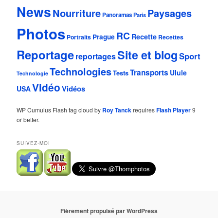
News
Nourriture
Paysages
Panoramas
Paris
Photos
RC
Recette
Prague
Portraits
Recettes
Reportage
Site et blog
Sport
reportages
Technologies
Transports
Ulule
Tests
Technologie
Vidéo
Vidéos
USA
WP Cumulus Flash tag cloud by
Roy Tanck
requires
Flash Player
9
or better.
SUIVEZ-MOI
Fièrement propulsé par WordPress