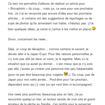
Ce test me permettra d’ailleurs de réaliser un article pour
« Bricophoto » du coup… mais ça, ce sera pour une prochaine
fois. Je n’ai en revanche pas encore d’idée pour les prochains
articles… si certains ont des suggestions de reportages ou de
sujet de photos qu’ils aimeraient voir traiter, n’hésitez pas. (J’ai
bien quelques idées, je verrai si j’arrive à les mettre en place).
Sinon, concernant les news…
Déjà, un coup de déception… comme certains le savent, je
devais aller à la Japan Expo. Pour des raisons personnelles je
n’y suis pas allé (et dans un sens, je le regrette. Mais vu la
situation que ça aurait pu donner… c’est mieux que je n’y sois
pas allé, j’aurais pu croiser une personne très peu fréquentable
(pour ne pas être beaucoup plus vulgaire
).). Du coup, pas de
Japan pour moi cette année… Peut-être pour l’an prochain,
dépendant avec qui j’y vais (ou qui veut bien m’accompagner).
Une news plus positives (beaucoup plus en fait), j’ai pu
rencontrer quelqu’un hier, un lecteur assidu de mon site et grand
amateur de la pêche au Sandre. J’en profite pour le remercier