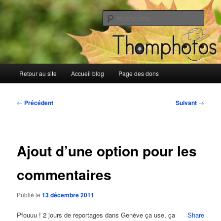
Aller
Blog de Thomphotos
au
Rech
contenu
principal
Blog de Thomphotos
Menu
Retour au site
Accueil blog
Page des dons
principal
Navigation
←
Précédent
Suivant
→
des
articles
Ajout d’une option pour les
commentaires
Publié le
13 décembre 2011
Pfouuu ! 2 jours de reportages dans Genève ça use, ça
Share