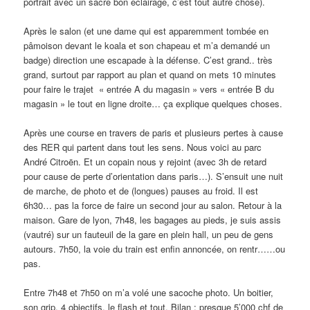
portrait avec un sacré bon éclairage, c’est tout autre chose).
Après le salon (et une dame qui est apparemment tombée en
pâmoison devant le koala et son chapeau et m’a demandé un
badge) direction une escapade à la défense. C’est grand.. très
grand, surtout par rapport au plan et quand on mets 10 minutes
pour faire le trajet « entrée A du magasin » vers « entrée B du
magasin » le tout en ligne droite… ça explique quelques choses.
Après une course en travers de paris et plusieurs pertes à cause
des RER qui partent dans tout les sens. Nous voici au parc
André Citroën. Et un copain nous y rejoint (avec 3h de retard
pour cause de perte d’orientation dans paris…). S’ensuit une nuit
de marche, de photo et de (longues) pauses au froid. Il est
6h30… pas la force de faire un second jour au salon. Retour à la
maison. Gare de lyon, 7h48, les bagages au pieds, je suis assis
(vautré) sur un fauteuil de la gare en plein hall, un peu de gens
autours. 7h50, la voie du train est enfin annoncée, on rentr……ou
pas.
Entre 7h48 et 7h50 on m’a volé une sacoche photo. Un boitier,
son grip, 4 objectifs, le flash et tout. Bilan : presque 5’000 chf de