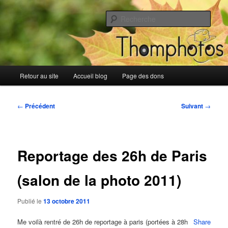
Aller
Blog de Thomphotos
au
Rech
contenu
principal
Blog de Thomphotos
Menu
Retour au site
Accueil blog
Page des dons
principal
Navigation
←
Précédent
Suivant
→
des
articles
Reportage des 26h de Paris
(salon de la photo 2011)
Publié le
13 octobre 2011
Me voilà rentré de 26h de reportage à paris (portées à 28h
Share