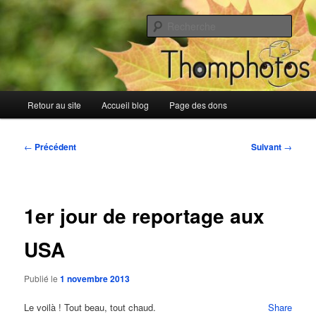
Aller
Blog de Thomphotos
au
Rech
contenu
principal
Blog de Thomphotos
Menu
Retour au site
Accueil blog
Page des dons
principal
Navigation
←
Précédent
Suivant
→
des
articles
1er jour de reportage aux
USA
Publié le
1 novembre 2013
Le voilà ! Tout beau, tout chaud.
Share