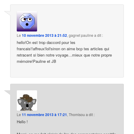
Le
10 novembre 2013 à 21:52
,
gagnet pauline
a dit :
hello!On est trop daccord pour les
francais!!affreux!lol!sinon on aime bcp tes articles qui
retracent si bien notre voyage…mieux que notre propre
mémoire!Pauline et JB
Le
11 novembre 2013 à 17:21
,
Thomisou
a dit :
Hello !