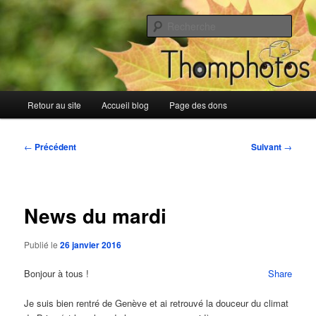
Aller
Blog de Thomphotos
au
Rech
contenu
principal
Blog de Thomphotos
Menu
Retour au site
Accueil blog
Page des dons
principal
Navigation
←
Précédent
Suivant
→
des
articles
News du mardi
Publié le
26 janvier 2016
Bonjour à tous !
Share
Je suis bien rentré de Genève et ai retrouvé la douceur du climat