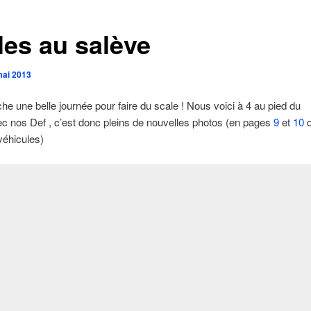
les au salève
mai 2013
e une belle journée pour faire du scale ! Nous voici à 4 au pied du
c nos Def , c’est donc pleins de nouvelles photos (en pages
9
et
10
d
véhicules)