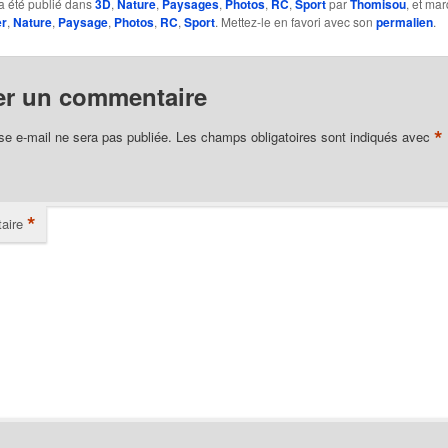
a été publié dans
3D
,
Nature
,
Paysages
,
Photos
,
RC
,
Sport
par
Thomisou
, et ma
er
,
Nature
,
Paysage
,
Photos
,
RC
,
Sport
. Mettez-le en favori avec son
permalien
.
er un commentaire
*
se e-mail ne sera pas publiée.
Les champs obligatoires sont indiqués avec
*
aire