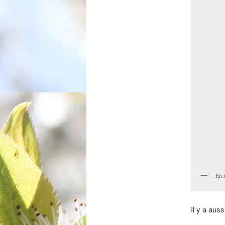
En 
Il y a auss