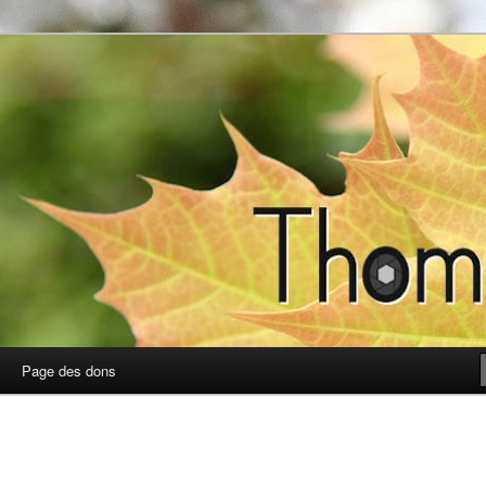
photos
Page des dons