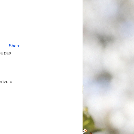
Share
’a pas
rrivera