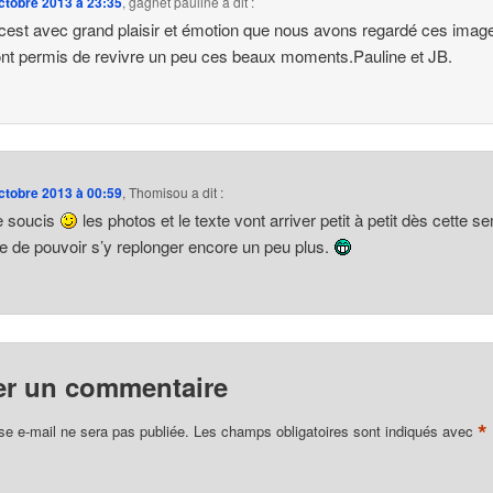
ctobre 2013 à 23:35
,
gagnet pauline
a dit :
cest avec grand plaisir et émotion que nous avons regardé ces imag
nt permis de revivre un peu ces beaux moments.Pauline et JB.
ctobre 2013 à 00:59
,
Thomisou
a dit :
e soucis
les photos et le texte vont arriver petit à petit dès cette s
re de pouvoir s’y replonger encore un peu plus.
er un commentaire
*
se e-mail ne sera pas publiée.
Les champs obligatoires sont indiqués avec