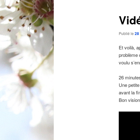
articles
Vid
Publié le
28
Et voilà, 
problème d
voulu s’enr
26 minutes
Une petite
avant la f
Bon vision