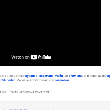
a été publié dans
Paysages
,
Reportage
,
Vidéo
par
Thomisou
, et marqué avec
Pa
USA
,
Vidéo
. Mettez-le en favori avec son
permalien
.
S SUR «
VIDÉO-REPORTAGE MADE IN USA
»