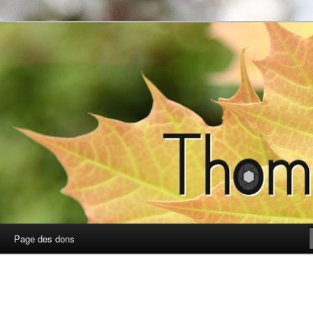
photos
Page des dons