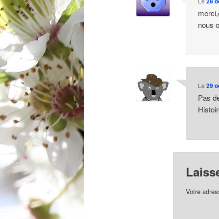
Le
28 o
merci,
nous o
Le
29 o
Pas d
Histoi
Laiss
Votre adres