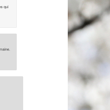
es qui
emaine.