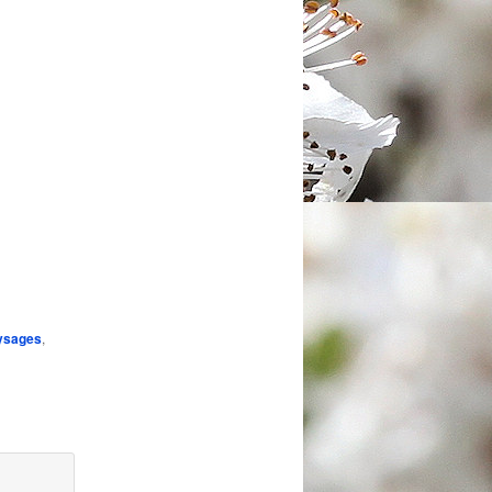
ysages
,