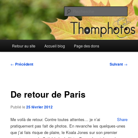
Aller
Blog de Thomphotos
au
Rech
contenu
principal
Blog de Thomphotos
Menu
Retour au site
Accueil blog
Page des dons
principal
Navigation
←
Précédent
Suivant
→
des
articles
De retour de Paris
Publié le
25 février 2012
Me voilà de retour. Contre toutes attentes… je n’ai
Share
pratiquement pas fait de photos. En revanche les quelques-unes
que j’ai fais risque de plaire, le Koala Jones sur son premier