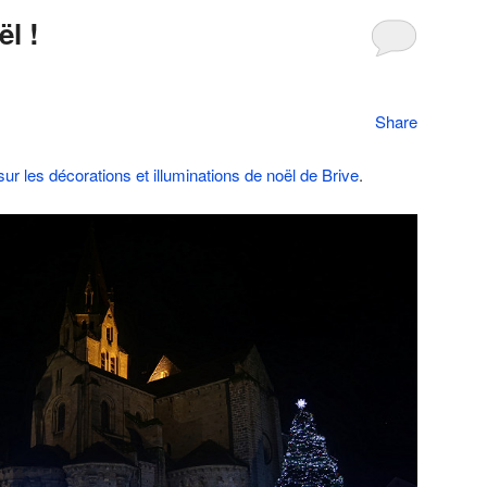
l !
Share
sur les décorations et illuminations de noël de Brive
.