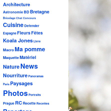
Architecture
Bretagne
BD
Astronomie
Bricolage
Chat
Concours
Cuisine
Defender
Fleurs
Fêtes
Espagne
Koala Jones
Livre
Ma pomme
Macro
Matériel
Maquette
News
Nature
Nourriture
Panoramas
Paysages
Paris
Photos
Portraits
RC
Recette
Prague
Recettes