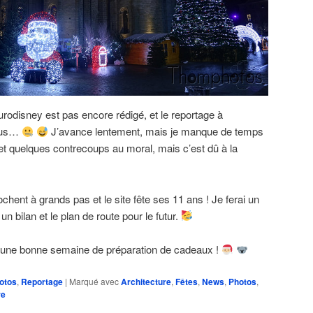
Eurodisney est pas encore rédigé, et le reportage à
plus…
J’avance lentement, mais je manque de temps
(et quelques contrecoups au moral, mais c’est dû à la
chent à grands pas et le site fête ses 11 ans ! Je ferai un
 un bilan et le plan de route pour le futur.
e une bonne semaine de préparation de cadeaux !
otos
,
Reportage
|
Marqué avec
Architecture
,
Fêtes
,
News
,
Photos
,
re