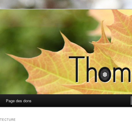
photos
Page des dons
ITECTURE